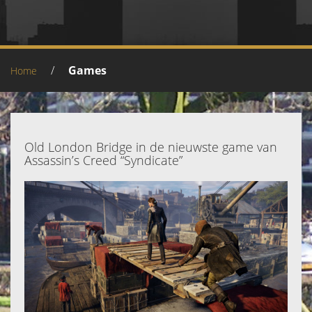
/
Games
Home
Old London Bridge in de nieuwste game van
Assassin’s Creed “Syndicate”