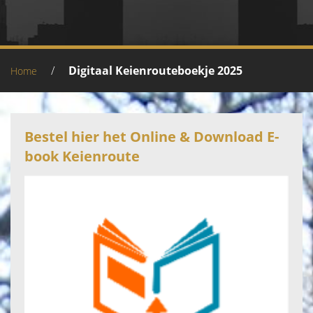
/
Digitaal Keienrouteboekje 2025
Home
Bestel hier het Online & Download E-
book Keienroute