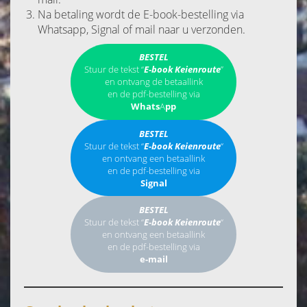
Na betaling wordt de E-book-bestelling via
Whatsapp, Signal of mail naar u verzonden.
BESTEL
Stuur de tekst “
E-book
Keienroute
”
en ontvang de betaallink
en de pdf-bestelling via
Whats
A
pp
BESTEL
Stuur de tekst “
E-book
Keienroute
“
en ontvang een betaallink
en de pdf-bestelling via
Signal
BESTEL
Stuur de tekst “
E-book
Keienroute
“
en ontvang een betaallink
en de pdf-bestelling via
e-mail